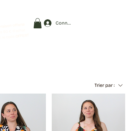
Connexion
vraison offerte
s 90 € d'achat
OFFERT
c le code
Trier par :