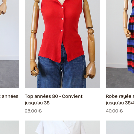
x années
Top années 80 - Convient
Robe rayée 
8
jusqu'au 38
jusqu'au 38/
Prix
Prix
25,00 €
40,00 €