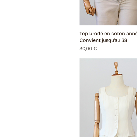
Top brodé en coton anné
Convient jusqu'au 38
Prix
30,00 €