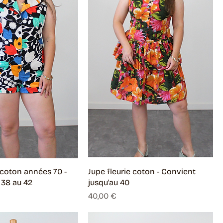
coton années 70 -
Jupe fleurie coton - Convient
 38 au 42
jusqu'au 40
Prix
40,00 €