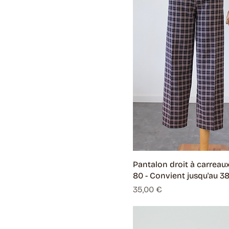
Pantalon droit à carreau
80 - Convient jusqu'au 3
Prix
35,00 €