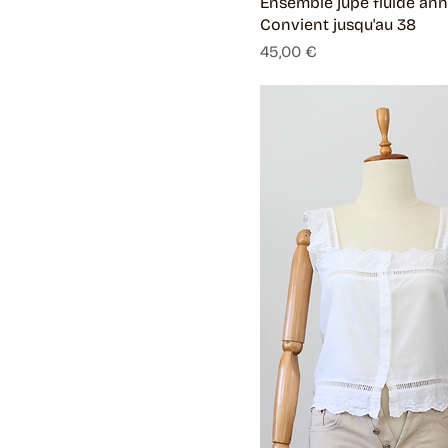
Ensemble jupe fluide ann
Convient jusqu'au 38
Prix
45,00 €