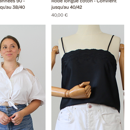
années 90 -
Robe longue coton - Convient
qu'au 38/40
jusqu'au 40/42
Prix
40,00 €