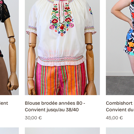
ient
Blouse brodée années 80 -
Combishort 
Convient jusqu'au 38/40
Convient du
Prix
Prix
30,00 €
45,00 €