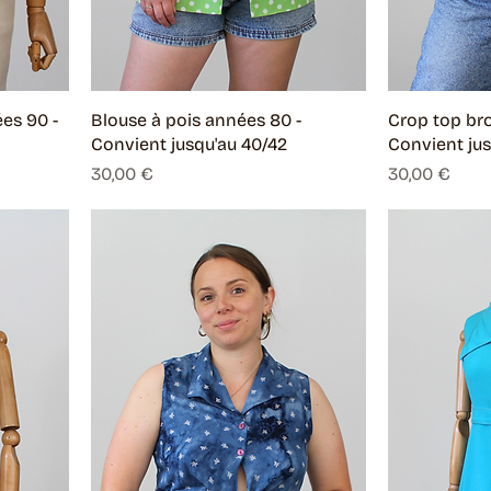
es 90 -
Blouse à pois années 80 -
Crop top bro
Convient jusqu'au 40/42
Convient jus
Prix
Prix
30,00 €
30,00 €