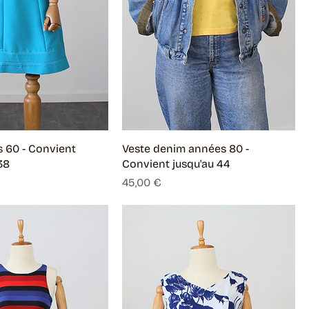
 60 - Convient
Veste denim années 80 -
38
Convient jusqu'au 44
Prix
45,00 €