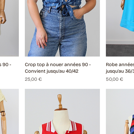
 90 -
Crop top à nouer années 90 -
Robe années
Convient jusqu'au 40/42
jusqu'au 36/
Prix
Prix
25,00 €
50,00 €