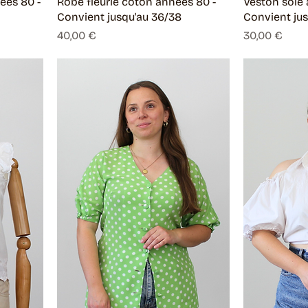
ées 80 -
Robe fleurie coton années 80 -
Veston soie 
Convient jusqu'au 36/38
Convient jus
Prix
Prix
40,00 €
30,00 €