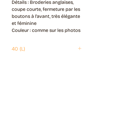
Détails : Broderies anglaises,
coupe courte, fermeture par les
boutons à l'avant, très élégante
et féminine
Couleur : comme sur les photos
40 (L)
Envoi possible partout en France.
Généralement livré en 5 jours ouvrés.
Retrait disponible à Moye (74150)
Généralement prêt en 1 jour ouvré.
Page livraisons & retours
Guide des tailles