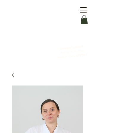
Livraison offerte
dès 90 € d'achat
OFFERT
avec le code