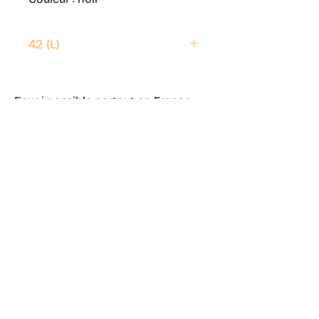
42 (L)
Envoi possible partout en France.
Généralement livré en 5 jours ouvrés.
Retrait disponible à Moye (74150)
Généralement prêt en 1 jour ouvré.
Page livraisons & retours
Guide des tailles