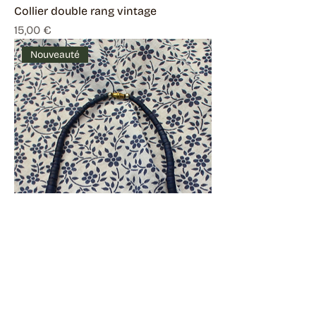
Collier double rang vintage
Prix
15,00 €
Nouveauté