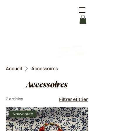
Livraison offerte
dès 90 € d'achat
OFFERT
avec le code
Accueil
Accessoires
Accessoires
7 articles
Filtrer et trier
Nouveauté