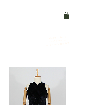
Livraison offerte
dès 90 € d'achat
OFFERT
avec le code