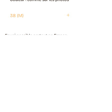
38 (M)
Envoi possible partout en France.
Généralement livré en 5 jours ouvrés.
Retrait disponible à Moye (74150)
Généralement prêt en 1 jour ouvré.
Page livraisons & retours
Guide des tailles