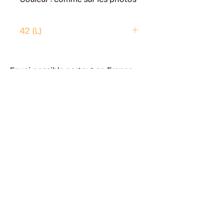
42 (L)
Envoi possible partout en France.
Généralement livré en 5 jours ouvrés.
Retrait disponible à Moye (74150)
Généralement prêt en 1 jour ouvré.
Page livraisons & retours
Guide des tailles