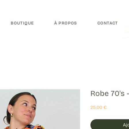
BOUTIQUE
À PROPOS
CONTACT
Li
dè
ave
Robe 70's -
Prix
25,00 €
Aj