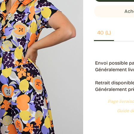
Ach
40 (L)
Envoi possible pa
Généralement livr
Retrait disponibl
Généralement prêt
Page livrais
Guide de