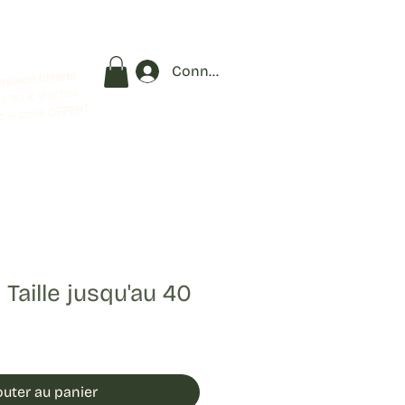
Connexion
vraison offerte
s 90 € d'achat
OFFERT
c le code
 Taille jusqu'au 40
outer au panier