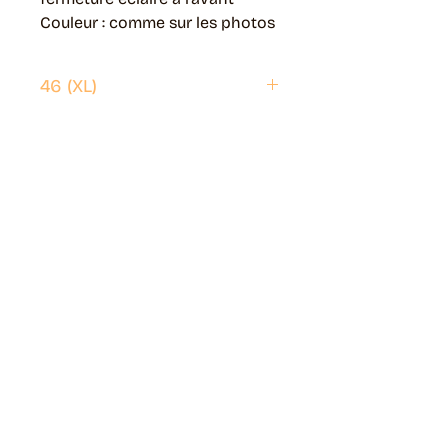
Couleur : comme sur les photos
46 (XL)
Envoi possible partout en France.
Généralement livré en 5 jours ouvrés.
Retrait disponible à Moye (74150)
Généralement prêt en 1 jour ouvré.
Page livraisons & retours
Guide des tailles