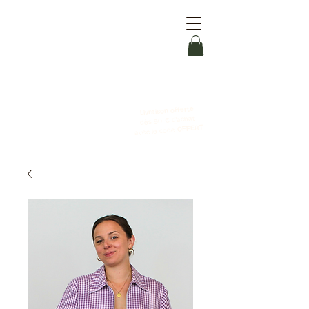
Livraison offerte
dès 90 € d'achat
OFFERT
avec le code