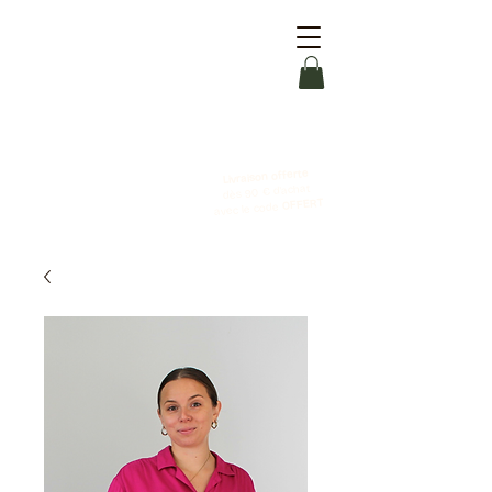
Livraison offerte
dès 90 € d'achat
OFFERT
avec le code