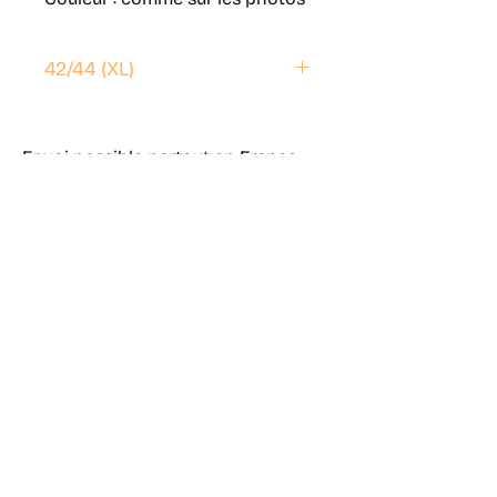
42/44 (XL)
Envoi possible partout en France.
Généralement livré en 5 jours ouvrés.
Retrait disponible à Moye (74150)
Généralement prêt en 1 jour ouvré.
Page livraisons & retours
Guide des tailles