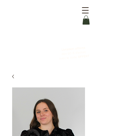
Livraison offerte
dès 90 € d'achat
OFFERT
avec le code