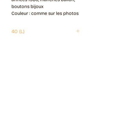
boutons bijoux
Couleur : comme sur les photos
40 (L)
Envoi possible partout en France.
Généralement livré en 5 jours ouvrés.
Retrait disponible à Moye (74150)
Généralement prêt en 1 jour ouvré.
Page livraisons & retours
Guide des tailles