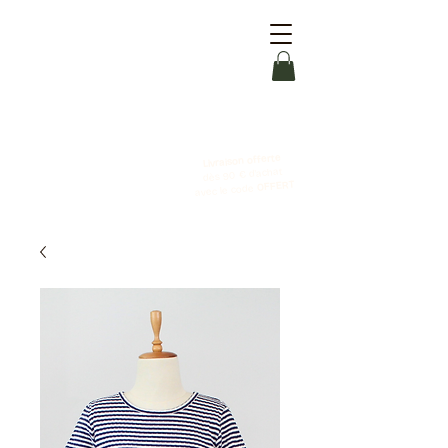
Livraison offerte
dès 90 € d'achat
OFFERT
avec le code