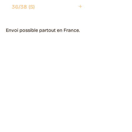
36/38 (S)
Envoi possible partout en France.
Généralement livré en 5 jours ouvrés.
Retrait disponible à Moye (74150)
Généralement prêt en 1 jour ouvré.
Page livraisons & retours
Guide des tailles