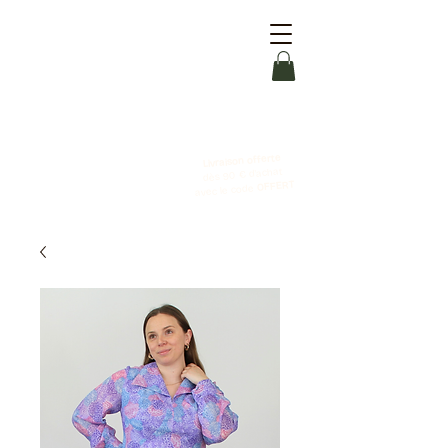
Livraison offerte
dès 90 € d'achat
OFFERT
avec le code