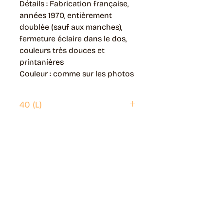
Détails : Fabrication française,
années 1970, entièrement
doublée (sauf aux manches),
fermeture éclaire dans le dos,
couleurs très douces et
printanières
Couleur : comme sur les photos
40 (L)
Envoi possible partout en France.
Généralement livré en 5 jours ouvrés.
Retrait disponible à Moye (74150)
Généralement prêt en 1 jour ouvré.
Page livraisons & retours