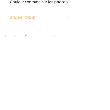
Couleur : comme sur les photos
34/36 (XS/S)
Envoi possible partout en France.
Généralement livré en 5 jours ouvrés.
Retrait disponible à Moye (74150)
Généralement prêt en 1 jour ouvré.
Page livraisons & retours
Guide des tailles