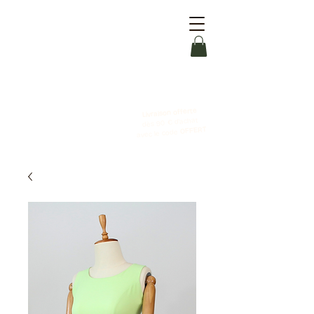
Livraison offerte
dès 90 € d'achat
OFFERT
avec le code