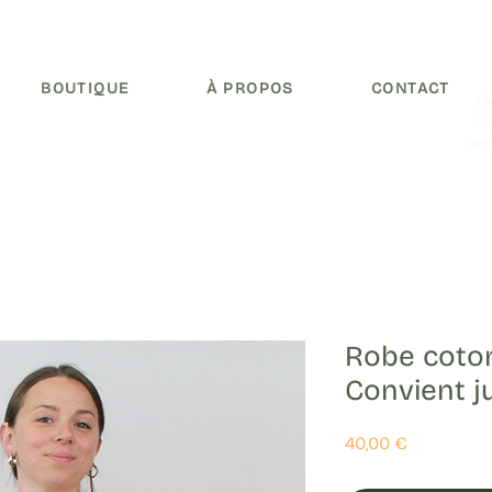
BOUTIQUE
À PROPOS
CONTACT
Li
dè
ave
Robe coton
Convient j
Prix
40,00 €