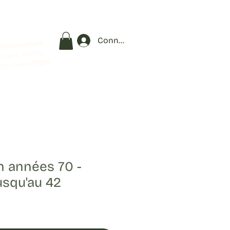
Connexion
vraison offerte
s 90 € d'achat
OFFERT
c le code
 années 70 -
usqu'au 42