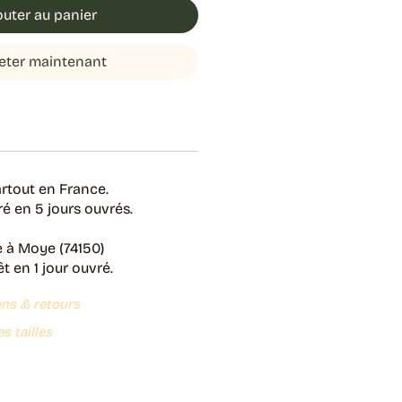
outer au panier
eter maintenant
rtout en France.
é en 5 jours ouvrés.
e à Moye (74150)
 en 1 jour ouvré.
ons & retours
s tailles