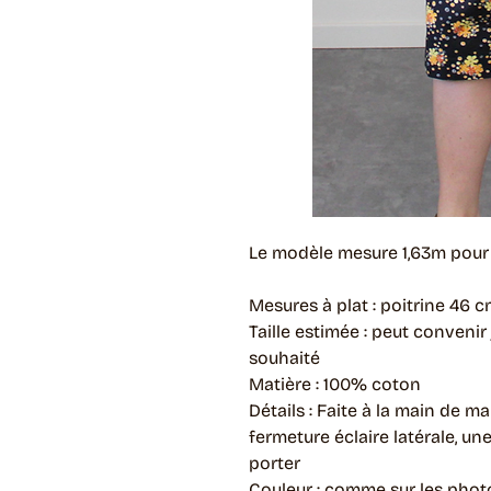
Le modèle mesure 1,63m pour u
Mesures à plat : poitrine 46 c
Taille estimée : peut convenir 
souhaité
Matière : 100% coton
Détails : Faite à la main de m
fermeture éclaire latérale, un
porter
Couleur : comme sur les phot