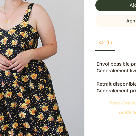
Aj
Ach
42 (L)
Envoi possible pa
Généralement livr
Retrait disponibl
Généralement prêt
Page livrais
Guide de