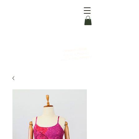
Livraison offerte
dès 90 € d'achat
OFFERT
avec le code