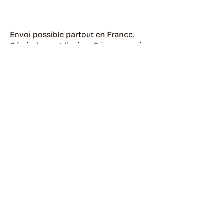
Envoi possible partout en France.
Généralement livré en 5 jours ouvrés.
Retrait disponible à Moye (74150)
Généralement prêt en 1 jour ouvré.
Page livraisons & retours
Guide des tailles