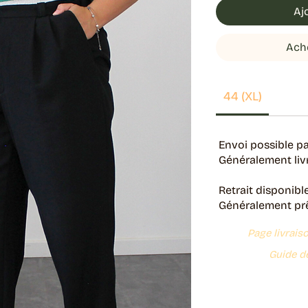
Aj
Ach
44 (XL)
Envoi possible pa
Généralement livr
Retrait disponibl
Généralement prêt
Page livrais
Guide de