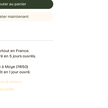
outer au panier
eter maintenant
rtout en France.
é en 5 jours ouvrés.
e à Moye (74150)
 en 1 jour ouvré.
ons & retours
s tailles