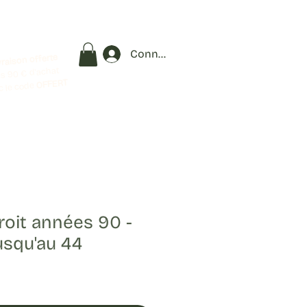
Connexion
vraison offerte
s 90 € d'achat
OFFERT
c le code
roit années 90 -
usqu'au 44