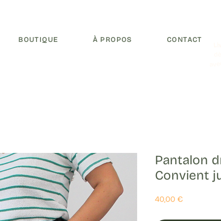
BOUTIQUE
À PROPOS
CONTACT
Li
dè
ave
Pantalon d
Convient j
Prix
40,00 €