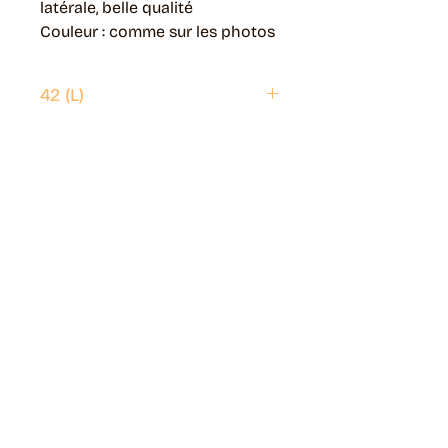
latérale, belle qualité
Couleur : comme sur les photos
42 (L)
Envoi possible partout en France.
Généralement livré en 5 jours ouvrés.
Retrait disponible à Moye (74150)
Généralement prêt en 1 jour ouvré.
Page livraisons & retours
Guide des tailles