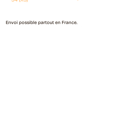
Envoi possible partout en France.
Généralement livré en 5 jours ouvrés.
Retrait disponible à Moye (74150)
Généralement prêt en 1 jour ouvré.
Page livraisons & retours
Guide des tailles