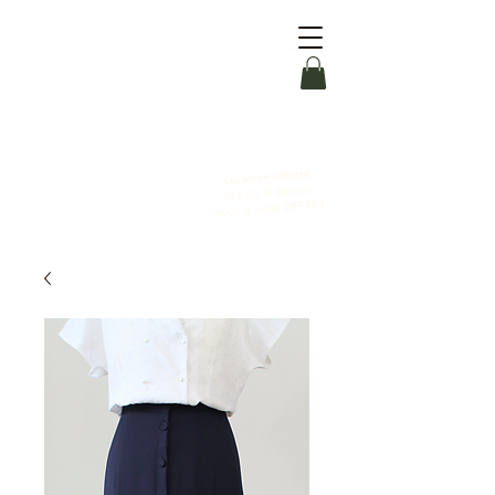
Livraison offerte
dès 90 € d'achat
OFFERT
avec le code