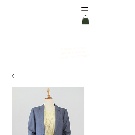
Livraison offerte
dès 90 € d'achat
OFFERT
avec le code