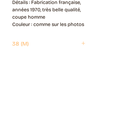
Détails : Fabrication française,
années 1970, très belle qualité,
coupe homme
Couleur : comme sur les photos
38 (M)
Envoi possible partout en France.
Généralement livré en 5 jours ouvrés.
Retrait disponible à Moye (74150)
Généralement prêt en 1 jour ouvré.
Page livraisons & retours
Guide des tailles