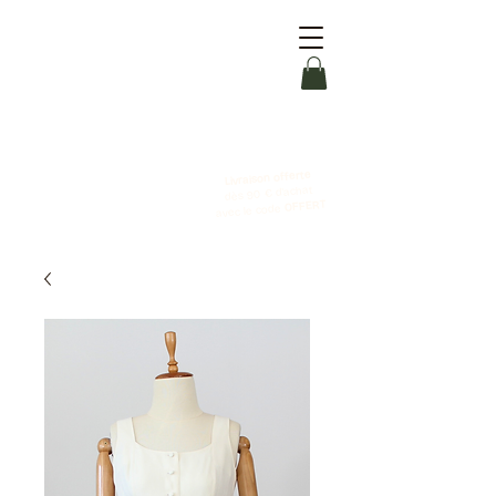
Livraison offerte
dès 90 € d'achat
OFFERT
avec le code