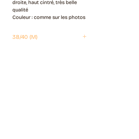
droite, haut cintré, très belle
qualité
Couleur : comme sur les photos
38/40 (M)
Envoi possible partout en France.
Généralement livré en 5 jours ouvrés.
Retrait disponible à Moye (74150)
Généralement prêt en 1 jour ouvré.
Page livraisons & retours
Guide des tailles