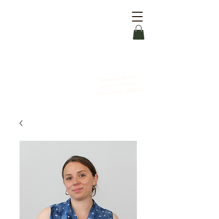
Livraison offerte
dès 90 € d'achat
OFFERT
avec le code