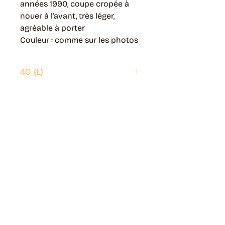
années 1990, coupe cropée à
nouer à l'avant, très léger,
agréable à porter
Couleur : comme sur les photos
40 (L)
Envoi possible partout en France.
Généralement livré en 5 jours ouvrés.
Retrait disponible à Moye (74150)
Généralement prêt en 1 jour ouvré.
Page livraisons & retours
Guide des tailles