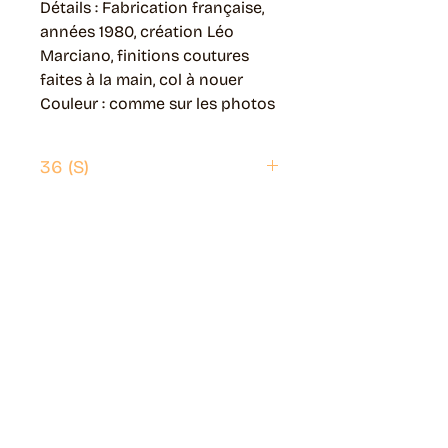
Détails : Fabrication française,
années 1980, création Léo
Marciano, finitions coutures
faites à la main, col à nouer
Couleur : comme sur les photos
36 (S)
Envoi possible partout en France.
Généralement livré en 5 jours ouvrés.
Retrait disponible à Moye (74150)
Généralement prêt en 1 jour ouvré.
Page livraisons & retours
Guide des tailles