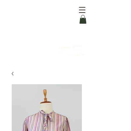
Livraison offerte
dès 90 € d'achat
OFFERT
avec le code