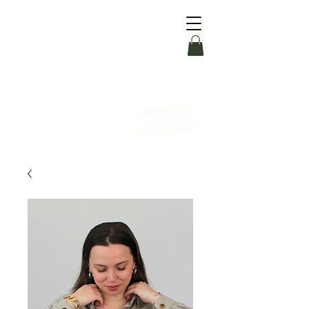
Livraison offerte
dès 90 € d'achat
OFFERT
avec le code