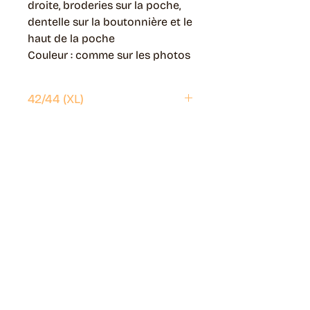
droite, broderies sur la poche,
dentelle sur la boutonnière et le
haut de la poche
Couleur : comme sur les photos
42/44 (XL)
Envoi possible partout en France.
Généralement livré en 5 jours ouvrés.
Retrait disponible à Moye (74150)
Généralement prêt en 1 jour ouvré.
Page livraisons & retours
Guide des tailles