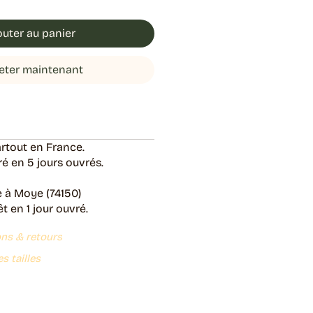
outer au panier
eter maintenant
rtout en France.
é en 5 jours ouvrés.
e à Moye (74150)
 en 1 jour ouvré.
ons & retours
s tailles