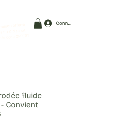
Connexion
vraison offerte
s 90 € d'achat
OFFERT
c le code
odée fluide
- Convient
6