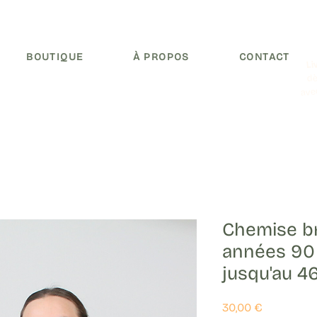
BOUTIQUE
À PROPOS
CONTACT
Li
dè
ave
Chemise br
années 90 
jusqu'au 4
Prix
30,00 €