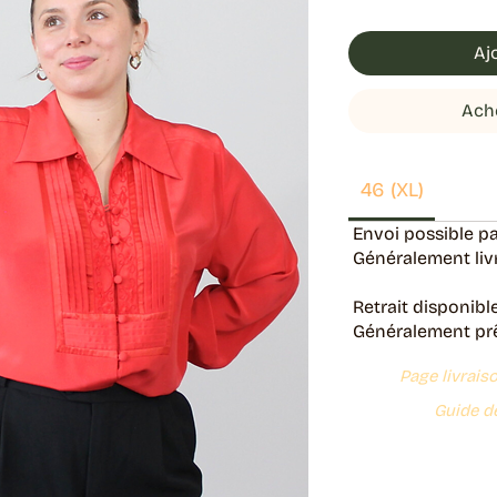
Aj
Ach
46 (XL)
Envoi possible pa
Généralement livr
Retrait disponibl
Généralement prêt
Page livrais
Guide de