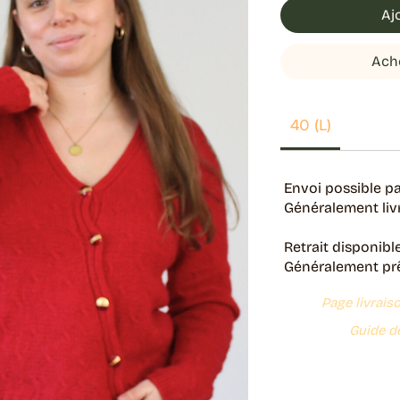
Aj
Ach
40 (L)
Envoi possible pa
Généralement livr
Retrait disponibl
Généralement prêt
Page livrais
Guide de