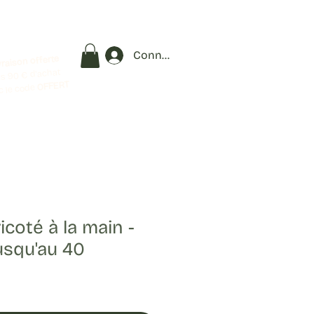
Connexion
vraison offerte
s 90 € d'achat
OFFERT
c le code
icoté à la main -
usqu'au 40