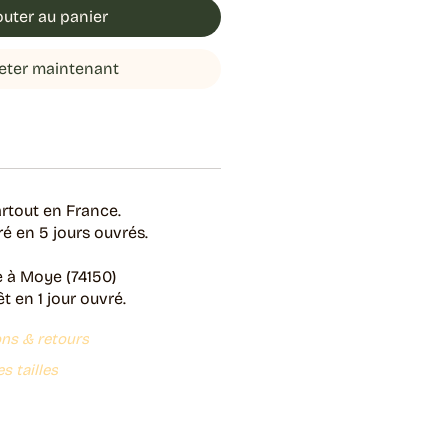
outer au panier
eter maintenant
rtout en France.
é en 5 jours ouvrés.
e à Moye (74150)
 en 1 jour ouvré.
ons & retours
s tailles