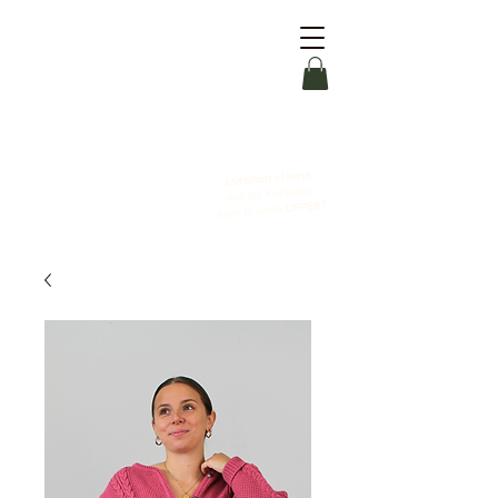
Livraison offerte
dès 90 € d'achat
OFFERT
avec le code