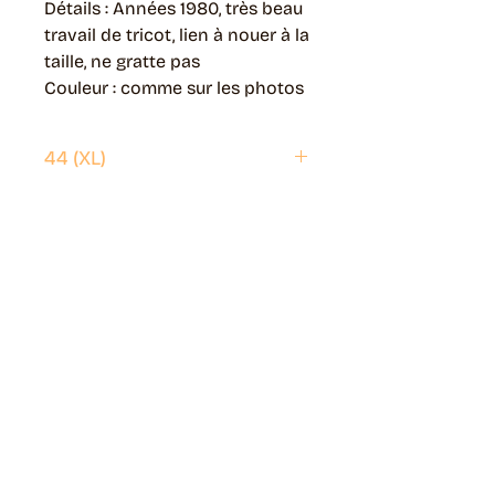
Détails : Années 1980, très beau
travail de tricot, lien à nouer à la
taille, ne gratte pas
Couleur : comme sur les photos
44 (XL)
Envoi possible partout en France.
Généralement livré en 5 jours ouvrés.
Retrait disponible à Moye (74150)
Généralement prêt en 1 jour ouvré.
Page livraisons & retours
Guide des tailles