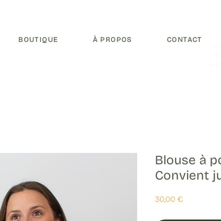
BOUTIQUE
À PROPOS
CONTACT
Li
dè
ave
Blouse à p
Convient j
Prix
30,00 €