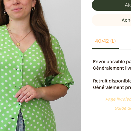
Aj
Ach
40/42 (L)
Envoi possible pa
Généralement livr
Retrait disponibl
Généralement prêt
Page livrais
Guide de