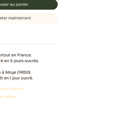
outer au panier
eter maintenant
rtout en France.
é en 5 jours ouvrés.
e à Moye (74150)
 en 1 jour ouvré.
ons & retours
s tailles