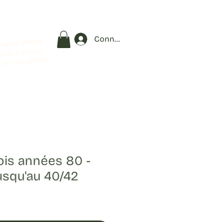
Connexion
vraison offerte
s 90 € d'achat
OFFERT
c le code
ois années 80 -
usqu'au 40/42