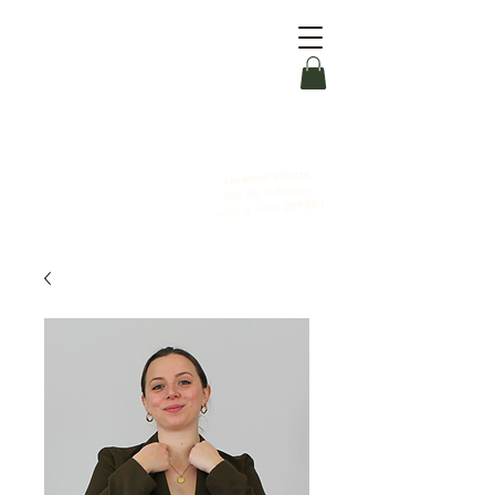
Livraison offerte
dès 90 € d'achat
OFFERT
avec le code