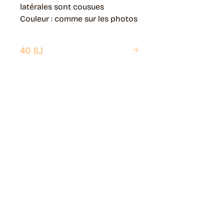
latérales sont cousues
Couleur : comme sur les photos
40 (L)
Envoi possible partout en France.
Généralement livré en 5 jours ouvrés.
Retrait disponible à Moye (74150)
Généralement prêt en 1 jour ouvré.
Page livraisons & retours
Guide des tailles